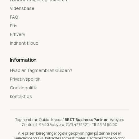
Vidensbase
FAQ
Pris
Erhverv
Indhent tilbud
Information
Hvad er Tagmembran Guiden?
Privatlivspolitik
Cookiepolitik
Kontakt os
Tagmembran Guide drives af
BEZT Business Partner
· Aabybro
Centret 5, 9440 Aabybro · CVR 42724211 · Tlf.
23 81 60 00
Alle priser, beregninger og øvrige oplysninger på denne side er
vejledende og skal betragtes som estimater. Der tages forbehold for