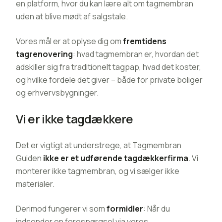
en platform, hvor du kan lære alt om tagmembran
uden at blive mødt af salgstale.
Vores mål er at oplyse dig om
fremtidens
tagrenovering
: hvad tagmembran er, hvordan det
adskiller sig fra traditionelt tagpap, hvad det koster,
og hvilke fordele det giver – både for private boliger
og erhvervsbygninger.
Vi er ikke tagdækkere
Det er vigtigt at understrege, at Tagmembran
Guiden
ikke er et udførende tagdækkerfirma
. Vi
monterer ikke tagmembran, og vi sælger ikke
materialer.
Derimod fungerer vi som
formidler
: Når du
indsender en forespørgsel via vores