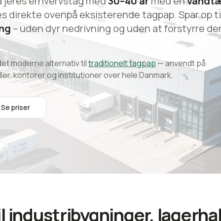
å jeres erhvervstag med
30–40 år
med en
vandt
es direkte ovenpå eksisterende tagpap. Spar op ti
ing
– uden dyr nedrivning og uden at forstyrre de
t moderne alternativ til
traditionelt tagpap
— anvendt på
ller, kontorer og institutioner over hele Danmark.
Se priser
 industribygninger, lagerhal