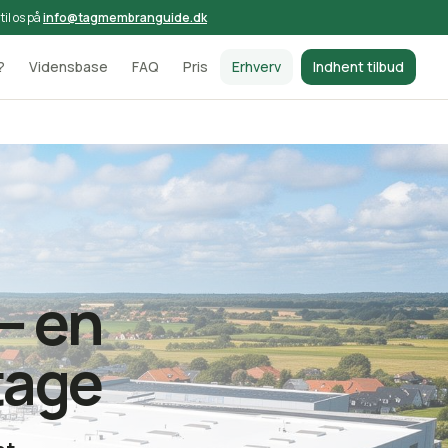
 til os på
info@tagmembranguide.dk
?
Vidensbase
FAQ
Pris
Erhverv
Indhent tilbud
– en
 tage