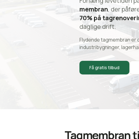
Forlæng levetiden p
membran
, der påfør
70% på tagrenover
daglige drift.
Flydende tagmembran er de
industribygninger, lagerha
Få gratis tilbud
Tagmembran til