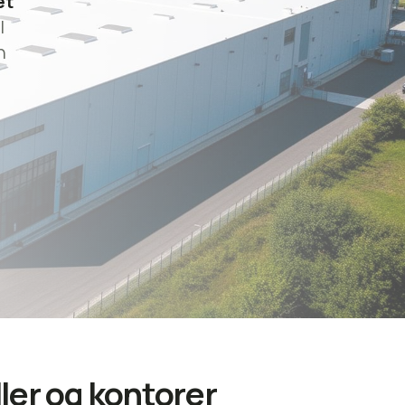
æt
l
n
ler og kontorer