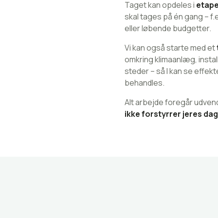
Taget kan opdeles i
etape
skal tages på én gang – f
eller løbende budgetter.
Vi kan også starte med et
omkring klimaanlæg, instal
steder – så I kan se effekt
behandles.
Alt arbejde foregår udvend
ikke forstyrrer jeres dagl