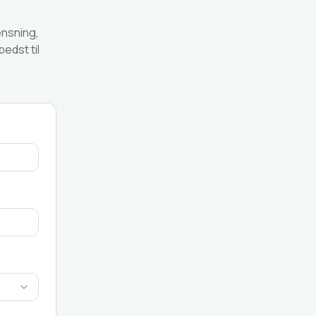
ensning,
edst til