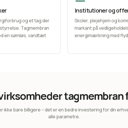
ker
Institutioner og off
rgiforbrug og et tag der
Skoler, plejehjem og ko
orstyrrelse. Tagmembran
markant på vedligeholde
med en sømløs, vandtæt
energimærkning med fly
 virksomheder tagmembran f
ikke bare billigere – det er en bedre investering for din erh
alle parametre.