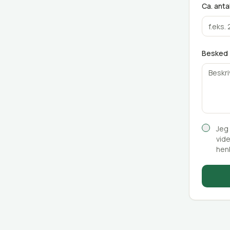
Ca. anta
Besked (
Jeg 
vide
henb