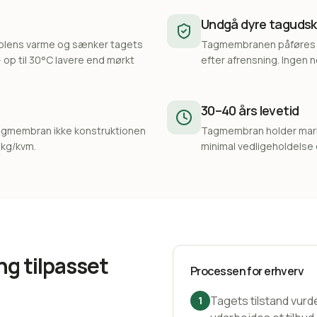
Undgå dyre tagudski
solens varme og sænker tagets
Tagmembranen påføres 
op til 30°C lavere end mørkt
efter afrensning. Ingen n
30–40 års levetid
agmembran ikke konstruktionen
Tagmembran holder mar
 kg/kvm.
minimal vedligeholdelse 
ng tilpasset
Processen for erhverv
Tagets tilstand vurd
1