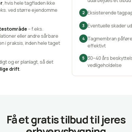
udarbejdes et tilbud
r
, hvis hele tagfladen ikke
.eks. ved større ejendomme
Eksisterende tagpap
2
Eventuelle skader u
3
testområde
– f.eks.
lationer eller andre sårbare
Tagmembran påføres i
4
en i praksis, inden hele taget
effektivt
30–40 års beskyttel
5
igt og er planlagt, så det
vedligeholdelse
ige drift
.
Få et gratis tilbud til jeres
erhvervsbygning