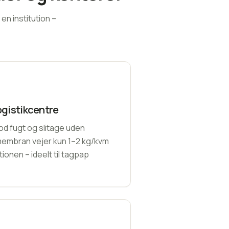
en institution –
ogistikcentre
od fugt og slitage uden
membran vejer kun 1–2 kg/kvm
ionen – ideelt til tagpap