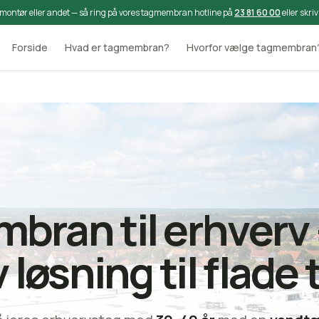
montør eller andet — så ring på vores tagmembran hotline på
23 81 60 00
eller skriv
Forside
Hvad er tagmembran?
Hvorfor vælge tagmembran
bran til erhverv 
 løsning til flade