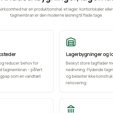
irksomhed har en produktionshal, et lager, kontorlokaler eller 
tagmembran er den moderne løsning til flade tage.
ksteder
Lagerbygninger og l
g reducer behov for
Beskyt store tagflader m
id tagmembran – påført
nedrivning. Flydende tag
tagpap som en vandtæt
og belaster ikke konstrukt
renovering.