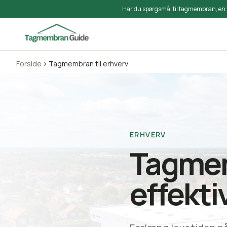
Har du spørgsmål til tagmembran, en 
Forside
Tagmembran til erhverv
ERHVERV
Tagmem
effektiv