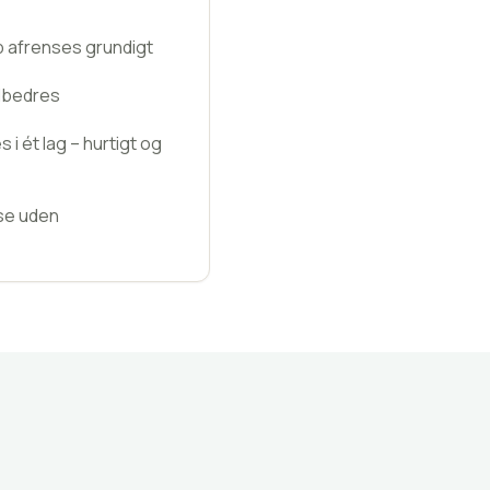
 afrenses grundigt
dbedres
 ét lag – hurtigt og
se uden