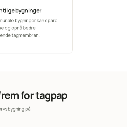
entlige bygninger
mmunale bygninger kan spare
lse og opnå bedre
dende tagmembran.
rem for tagpap
vervsbygning på