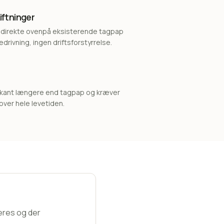
ftninger
direkte ovenpå eksisterende tagpap
edrivning, ingen driftsforstyrrelse.
kant længere end tagpap og kræver
over hele levetiden.
eres og der